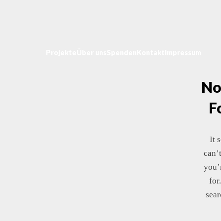
Projekte
Über uns
Spenden
Kontakt
Impressum
No
F
It 
can’
you’
for
sear