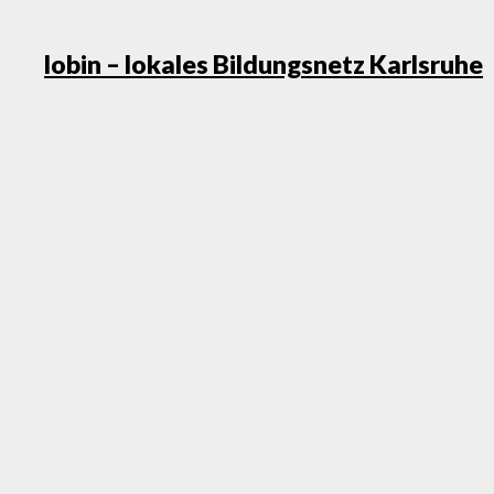
S
lobin – lokales Bildungsnetz Karlsruhe
t
c