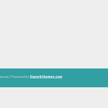
served
| Powered by
Superbthemes.com