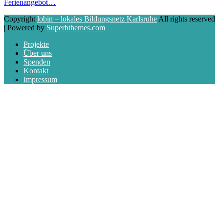
Ferienangebot…
Copyright
lobin – lokales Bildungsnetz Karlsruhe
All rights reserved
| Powered by
Superbthemes.com
Projekte
Über uns
Spenden
Kontakt
Impressum